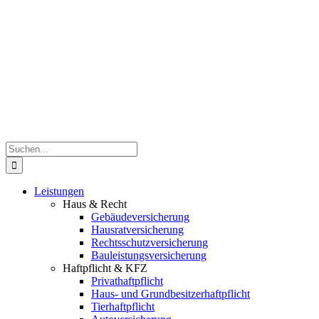
Zum
05151/9969600
info@flexivers.de
Inhalt
springen
Suche
nach:
Leistungen
Haus & Recht
Gebäudeversicherung
Hausratversicherung
Rechtsschutzversicherung
Bauleistungsversicherung
Haftpflicht & KFZ
Privathaftpflicht
Haus- und Grundbesitzerhaftpflicht
Tierhaftpflicht